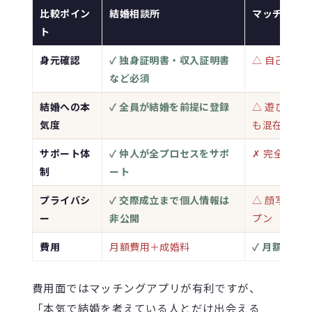
比較ポイン
結婚相談所
マッチング
ト
身元確認
✓ 独身証明書・収入証明書
△ 自己申告
など必須
結婚への本
✓ 全員が結婚を前提に登録
△ 遊び・恋
気度
も混在
サポート体
✓ 仲人が全プロセスをサポ
✗ 完全に自
制
ート
プライバシ
✓ 交際成立まで個人情報は
△ 顔写真・
ー
非公開
プン
費用
月額費用＋成婚料
✓ 月額数千
費用面ではマッチングアプリが有利ですが、
「本気で結婚を考えている人とだけ出会える